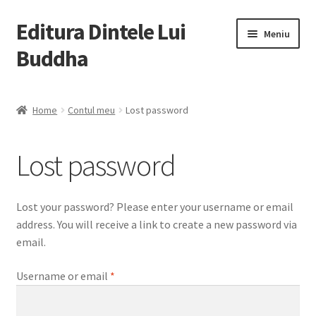
Editura Dintele Lui
Sari
Sari
Meniu
la
la
Buddha
navigare
conținut
Prima pagină
Home
Contul meu
Lost password
Contul meu
Lost password
Coș
Finalizare
Lost your password? Please enter your username or email
address. You will receive a link to create a new password via
Politică de confidențialitate
email.
Required
Username or email
*
Termeni și condiții
Contact